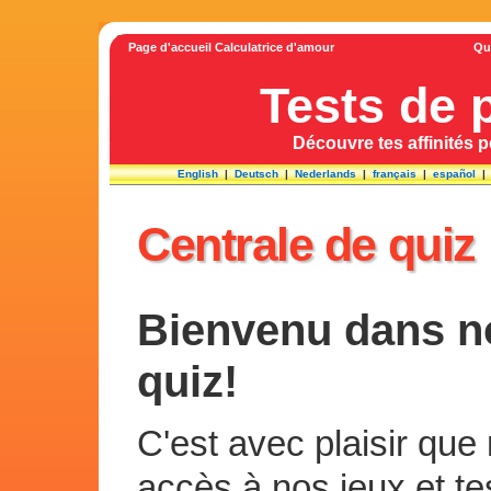
Page d'accueil Calculatrice d'amour
Qu
Tests de 
Découvre tes affinités 
English
|
Deutsch
|
Nederlands
|
français
|
español
Centrale de quiz
Bienvenu dans no
quiz!
C'est avec plaisir que
accès à nos jeux et tes