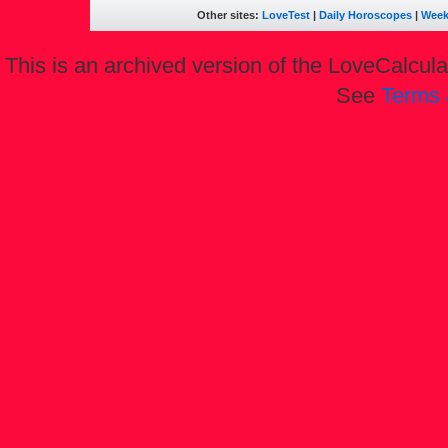
Other sites:
LoveTest
|
Daily Horoscopes
|
Week
This is an archived version of the LoveCalculat
See
Terms 