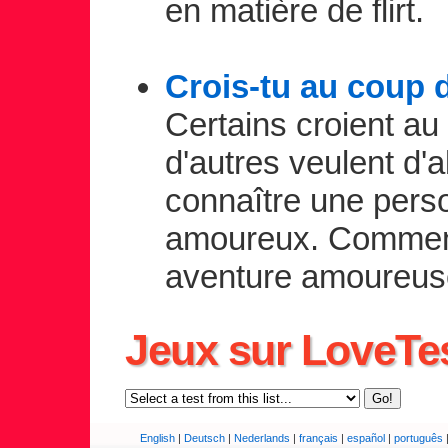
en matière de flirt.
Crois-tu au coup 
Certains croient au
d'autres veulent d'
connaître une pers
amoureux. Commen
aventure amoureu
Jeux sur LoveTe
English
|
Deutsch
|
Nederlands
|
français
|
español
|
português