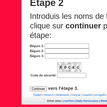
Etape 2
Introduis les noms de 
clique sur
continuer
p
étape:
Béguin 1:
Béguin 2:
Béguin 3:
Code de sécurité:
vers l'étape 3.
English
|
Deutsch
|
Nederlands
|
français
|
español
|
português
Other sites:
LoveTest
|
Daily Horoscopes
|
Week