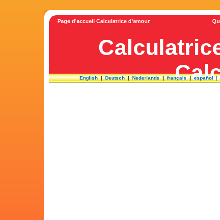
Page d'accueil Calculatrice d'amour
Qu
Calculatric
Calc
English
|
Deutsch
|
Nederlands
|
français
|
español
Découvre tes affinités 