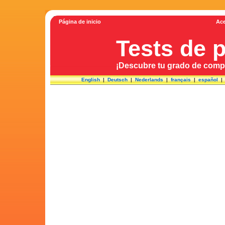
Página de inicio
Ace
Tests de 
¡Descubre tu grado de compa
English
|
Deutsch
|
Nederlands
|
français
|
español