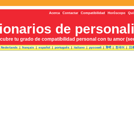
Acerca
|
Contactar
|
Compatibilidad
|
Horóscopo
|
Qui
ionarios de personal
cubre tu grado de compatibilidad personal con tu amor (sec
|
Nederlands
|
français
|
español
|
português
|
italiano
|
русский
|
हिन्दी
|
한국어
|
日