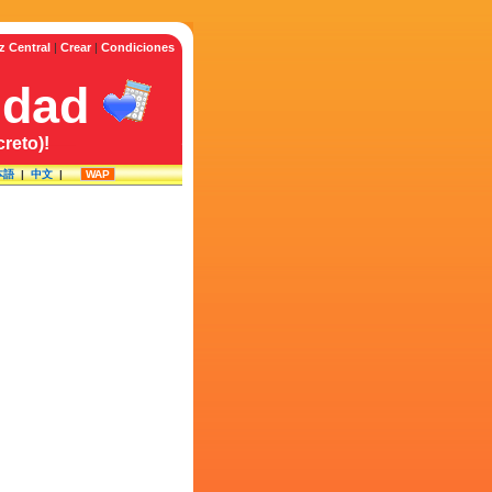
z Central
|
Crear
|
Condiciones
idad
reto)!
本語
|
中文
|
WAP