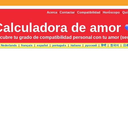
Acerca
|
Contactar
|
Compatibilidad
|
Horóscopo
|
Qui
Calculadora de amor
cubre tu grado de compatibilidad personal con tu amor (sec
|
Nederlands
|
français
|
español
|
português
|
italiano
|
русский
|
हिन्दी
|
한국어
|
日