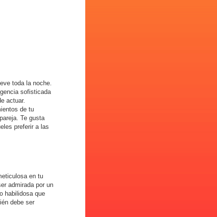
leve toda la noche.
igencia sofisticada
e actuar.
ientos de tu
pareja. Te gusta
les preferir a las
meticulosa en tu
 ser admirada por un
o habilidosa que
bién debe ser