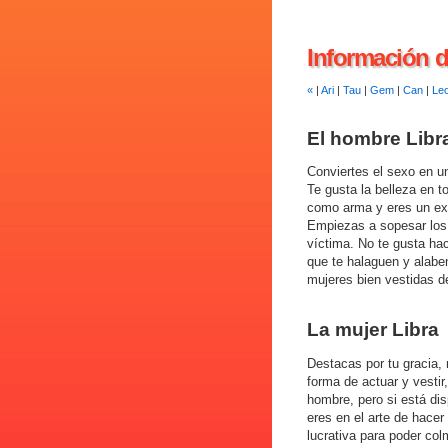
Información d
«
|
Ari
|
Tau
|
Gem
|
Can
|
Le
El hombre Libr
Conviertes el sexo en un
Te gusta la belleza en t
como arma y eres un exp
Empiezas a sopesar los 
víctima. No te gusta ha
que te halaguen y alabe
mujeres bien vestidas de
La mujer Libra
Destacas por tu gracia, 
forma de actuar y vestir
hombre, pero si está di
eres en el arte de hacer
lucrativa para poder col