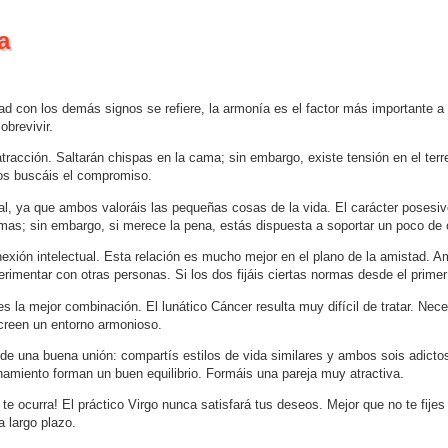
a
ad con los demás signos se refiere, la armonía es el factor más importante a
obrevivir.
racción. Saltarán chispas en la cama; sin embargo, existe tensión en el terre
os buscáis el compromiso.
, ya que ambos valoráis las pequeñas cosas de la vida. El carácter posesi
mas; sin embargo, si merece la pena, estás dispuesta a soportar un poco de c
xión intelectual. Esta relación es mucho mejor en el plano de la amistad. A
rimentar con otras personas. Si los dos fijáis ciertas normas desde el primer
s la mejor combinación. El lunático Cáncer resulta muy difícil de tratar. Nece
creen un entorno armonioso.
de una buena unión: compartís estilos de vida similares y ambos sois adictos
namiento forman un buen equilibrio. Formáis una pareja muy atractiva.
 te ocurra! El práctico Virgo nunca satisfará tus deseos. Mejor que no te fijes
 largo plazo.