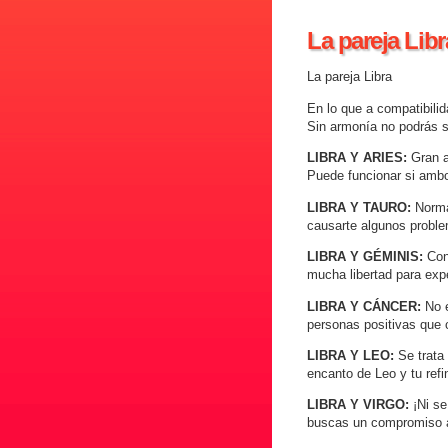
La pareja Libr
La pareja Libra
En lo que a compatibilid
Sin armonía no podrás s
LIBRA Y ARIES:
Gran at
Puede funcionar si amb
LIBRA Y TAURO:
Normal
causarte algunos proble
LIBRA Y GÉMINIS:
Cone
mucha libertad para expe
LIBRA Y CÁNCER:
No e
personas positivas que 
LIBRA Y LEO:
Se trata 
encanto de Leo y tu refi
LIBRA Y VIRGO:
¡Ni se
buscas un compromiso a