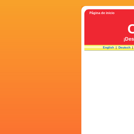
Página de inicio
¡Des
English
|
Deutsch