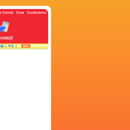
z Central
|
Crear
|
Condiciones
reto)!
本語
|
中文
|
WAP