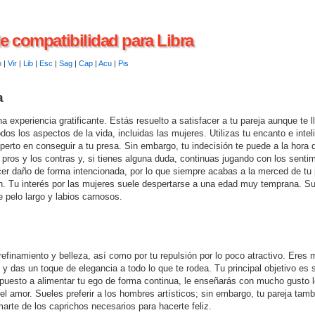
e compatibilidad para Libra
o
|
Vir
|
Lib
|
Esc
|
Sag
|
Cap
|
Acu
|
Pis
a
a experiencia gratificante. Estás resuelto a satisfacer a tu pareja aunque te l
odos los aspectos de la vida, incluidas las mujeres. Utilizas tu encanto e intel
erto en conseguir a tu presa. Sin embargo, tu indecisión te puede a la hora d
pros y los contras y, si tienes alguna duda, continuas jugando con los sentim
cer daño de forma intencionada, por lo que siempre acabas a la merced de tu 
n. Tu interés por las mujeres suele despertarse a una edad muy temprana. Sue
 pelo largo y labios carnosos.
refinamiento y belleza, así como por tu repulsión por lo poco atractivo. Eres 
, y das un toque de elegancia a todo lo que te rodea. Tu principal objetivo es
spuesto a alimentar tu ego de forma continua, le enseñarás con mucho gusto l
 el amor. Sueles preferir a los hombres artísticos; sin embargo, tu pareja tam
marte de los caprichos necesarios para hacerte feliz.