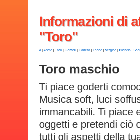
Informazioni di af
"Toro"
«
|
Ariete
|
Toro
|
Gemelli
|
Cancro
|
Leone
|
Vergine
|
Bilancia
|
Sco
Toro maschio
Ti piace goderti como
Musica soft, luci soff
immancabili. Ti piace 
oggetti e pretendi ciò 
tutti gli aspetti della 