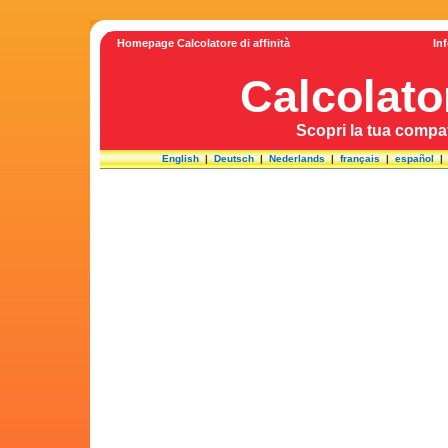
Homepage Calcolatore di affinità
In
Calcolato
Scopri la tua compati
English
|
Deutsch
|
Nederlands
|
français
|
español