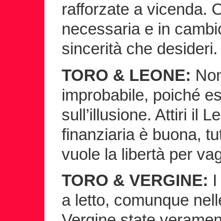
rafforzate a vicenda. O
necessaria e in cambio 
sincerità che desideri.
TORO & LEONE:
Non 
improbabile, poiché e
sull’illusione. Attiri il
finanziaria è buona, tu
vuole la libertà per va
TORO & VERGINE:
I
a letto, comunque nelle 
Vergine state veramen