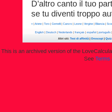
D’altro canto il tuo p
se tu diventi troppo aut
«
|
Ariete
|
Toro
|
Gemelli
|
Cancro
|
Leone
|
Vergine
|
Bilancia
|
Sco
English
|
Deutsch
|
Nederlands
|
français
|
español
|
português
Altri siti:
Test di affinità
|
Oroscopi
|
Quiz
This is an archived version of the LoveCalculat
See
Terms 