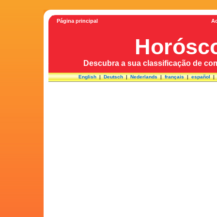
Página principal
Ac
Horósco
Descubra a sua classificação de com
English
|
Deutsch
|
Nederlands
|
français
|
español