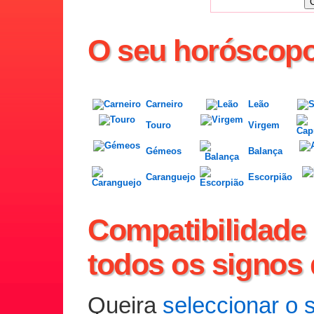
O seu horóscop
Carneiro
Leão
Touro
Virgem
Gémeos
Balança
Caranguejo
Escorpião
Compatibilidade 
todos os signos
Queira
seleccionar o 