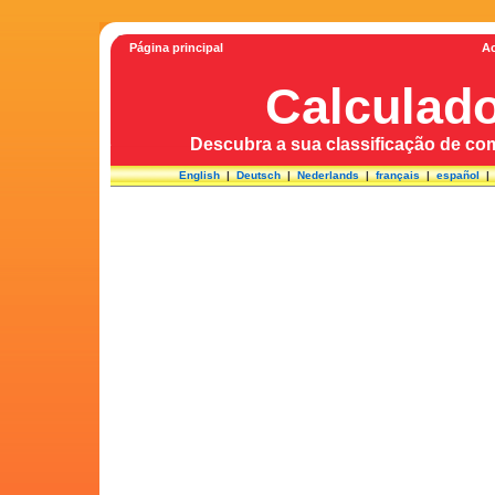
Página principal
Ac
Calculad
Descubra a sua classificação de com
English
|
Deutsch
|
Nederlands
|
français
|
español