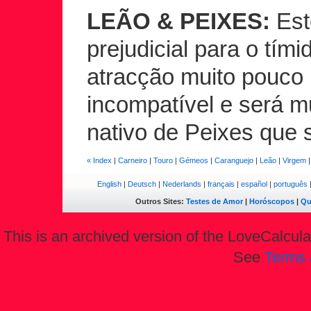
LEÃO & PEIXES:
Est
prejudicial para o tím
atracção muito pouco 
incompatível e será m
nativo de Peixes que s
« Index
|
Carneiro
|
Touro
|
Gémeos
|
Caranguejo
|
Leão
|
Virgem
English
|
Deutsch
|
Nederlands
|
français
|
español
|
português
Outros Sites:
Testes de Amor
|
Horóscopos
|
Qu
This is an archived version of the LoveCalculat
See
Terms 