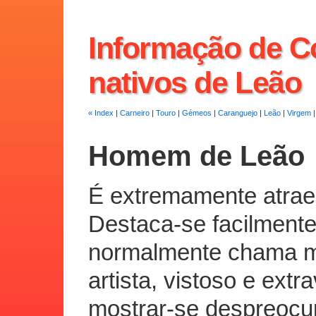
Informação de C
nativos de Leão
« Index
|
Carneiro
|
Touro
|
Gémeos
|
Caranguejo
|
Leão
|
Virgem
Homem de Leão
É extremamente atrae
Destaca-se facilmente
normalmente chama m
artista, vistoso e ext
mostrar-se despreocu