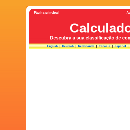
Página principal
Ac
Calculad
Descubra a sua classificação de com
English
|
Deutsch
|
Nederlands
|
français
|
español