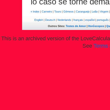
lo caso se torne dema
« Index
|
Carneiro
|
Touro
|
Gémeos
|
Caranguejo
|
Leão
|
Virgem
English
|
Deutsch
|
Nederlands
|
français
|
español
|
português
Outros Sites:
Testes de Amor
|
Horóscopos
|
Qu
This is an archived version of the LoveCalculat
See
Terms 