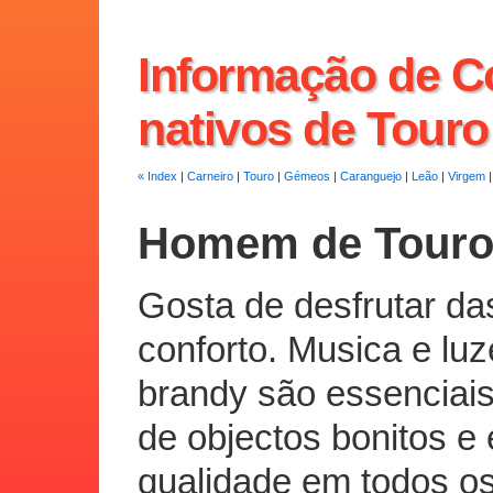
Informação de C
nativos de Touro
« Index
|
Carneiro
|
Touro
|
Gémeos
|
Caranguejo
|
Leão
|
Virgem
Homem de Tour
Gosta de desfrutar d
conforto. Musica e l
brandy são essenciais
de objectos bonitos e
qualidade em todos os